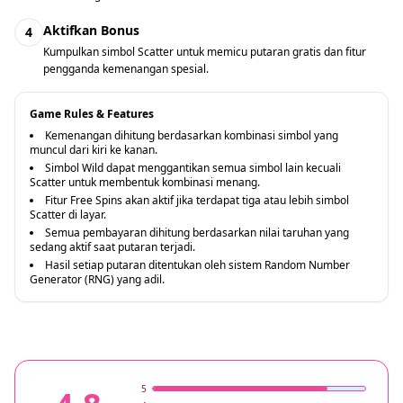
Aktifkan Bonus
4
Kumpulkan simbol Scatter untuk memicu putaran gratis dan fitur
pengganda kemenangan spesial.
Game Rules & Features
Kemenangan dihitung berdasarkan kombinasi simbol yang
muncul dari kiri ke kanan.
Simbol Wild dapat menggantikan semua simbol lain kecuali
Scatter untuk membentuk kombinasi menang.
Fitur Free Spins akan aktif jika terdapat tiga atau lebih simbol
Scatter di layar.
Semua pembayaran dihitung berdasarkan nilai taruhan yang
sedang aktif saat putaran terjadi.
Hasil setiap putaran ditentukan oleh sistem Random Number
Generator (RNG) yang adil.
5