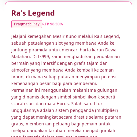
▶
Ra's Legend
Pragmatic Play
RTP 96.50%
Jelajahi kemegahan Mesir Kuno melalui Ra's Legend,
sebuah petualangan slot yang membawa Anda ke
jantung piramida untuk mencari harta karun Dewa
Matahari. Di fk999, kami menghadirkan pengalaman
bermain yang imersif dengan grafis tajam dan
atmosfer yang membawa Anda kembali ke zaman
firaun, di mana setiap putaran menyimpan potensi
kemenangan besar bagi para pemberani.
Permainan ini menggunakan mekanisme gulungan
yang dinamis dengan simbol-simbol ikonik seperti
scarab suci dan mata Horus. Salah satu fitur
unggulannya adalah sistem pengganda (multiplier)
yang dapat meningkat secara drastis selama putaran
gratis, memberikan peluang bagi pemain untuk
melipatgandakan taruhan mereka menjadi jumlah